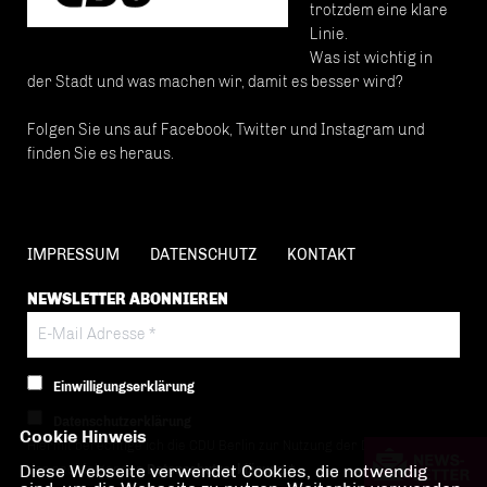
trotzdem eine klare
Linie.
Was ist wichtig in
der Stadt und was machen wir, damit es besser wird?
Folgen Sie uns auf Facebook, Twitter und Instagram und
finden Sie es heraus.
IMPRESSUM
DATENSCHUTZ
KONTAKT
NEWSLETTER ABONNIEREN
Einwilligungserklärung
Datenschutzerklärung
Cookie Hinweis
Hiermit berechtige ich die CDU Berlin zur Nutzung der Daten im Sinn
Diese Webseite verwendet Cookies, die notwendig
der nachfolgenden
Datenschutzerklärung.*