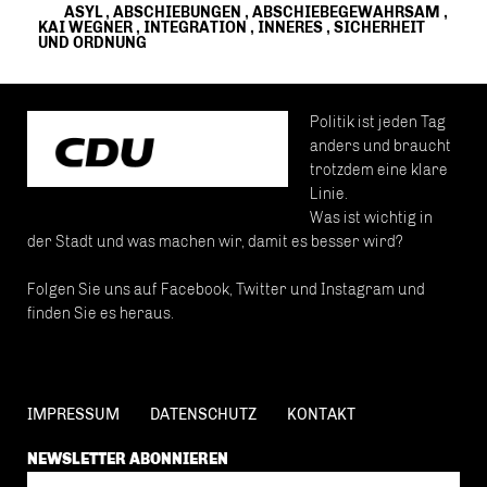
ASYL
,
ABSCHIEBUNGEN
,
ABSCHIEBEGEWAHRSAM
,
KAI WEGNER
,
INTEGRATION
,
INNERES
,
SICHERHEIT
UND ORDNUNG
Politik ist jeden Tag
anders und braucht
trotzdem eine klare
Linie.
Was ist wichtig in
der Stadt und was machen wir, damit es besser wird?
Folgen Sie uns auf Facebook, Twitter und Instagram und
finden Sie es heraus.
IMPRESSUM
DATENSCHUTZ
KONTAKT
NEWSLETTER ABONNIEREN