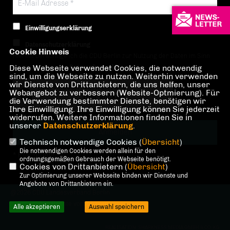
Einwilligungserklärung
Datenschutzerklärung
Cookie Hinweis
Hiermit berechtige ich die CDU Berlin zur Nutzung der Daten im Sinn
Diese Webseite verwendet Cookies, die notwendig
der nachfolgenden
Datenschutzerklärung.*
sind, um die Webseite zu nutzen. Weiterhin verwenden
wir Dienste von Drittanbietern, die uns helfen, unser
Anti-Roboter-Verifizierung
Webangebot zu verbessern (Website-Optmierung). Für
Hier klicken
die Verwendung bestimmter Dienste, benötigen wir
Ihre Einwilligung. Ihre Einwilligung können Sie jederzeit
Friendly
Captcha ⇗
widerrufen. Weitere Informationen finden Sie in
unserer
Datenschutzerklärung
.
Technisch notwendige Cookies (
Übersicht
)
Die notwendigen Cookies werden allein für den
* Pflichtfeld!
ordnungsgemäßen Gebrauch der Webseite benötigt.
Cookies von Drittanbietern (
Übersicht
)
Zur Optimierung unserer Webseite binden wir Dienste und
Angebote von Drittanbietern ein.
@2026 CDU Landesverband Berlin
Alle Rechte vorbehalten.
Alle akzeptieren
Auswahl speichern
REALISATION: SHARKNESS MEDIA GMBH & CO. KG