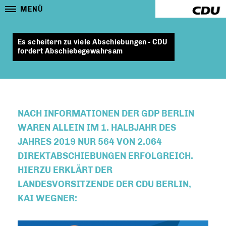
MENÜ
Es scheitern zu viele Abschiebungen - CDU
fordert Abschiebegewahrsam
NACH INFORMATIONEN DER GDP BERLIN
WAREN ALLEIN IM 1. HALBJAHR DES
JAHRES 2019 NUR 564 VON 2.064
DIREKTABSCHIEBUNGEN ERFOLGREICH.
HIERZU ERKLÄRT DER
LANDESVORSITZENDE DER CDU BERLIN,
KAI WEGNER: