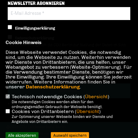
NEWSLETTER ABONNIEREN
Einwilligungserklärung
Datenschutzerklärung
Cookie Hinweis
Hiermit berechtige ich die CDU Berlin zur Nutzung der Daten im Sinn
Diese Webseite verwendet Cookies, die notwendig
der nachfolgenden
Datenschutzerklärung.*
sind, um die Webseite zu nutzen. Weiterhin verwenden
wir Dienste von Drittanbietern, die uns helfen, unser
Anti-Roboter-Verifizierung
Webangebot zu verbessern (Website-Optmierung). Für
Hier klicken
die Verwendung bestimmter Dienste, benötigen wir
Ihre Einwilligung. Ihre Einwilligung können Sie jederzeit
Friendly
Captcha ⇗
widerrufen. Weitere Informationen finden Sie in
unserer
Datenschutzerklärung
.
Technisch notwendige Cookies (
Übersicht
)
Die notwendigen Cookies werden allein für den
* Pflichtfeld!
ordnungsgemäßen Gebrauch der Webseite benötigt.
Cookies von Drittanbietern (
Übersicht
)
Zur Optimierung unserer Webseite binden wir Dienste und
Angebote von Drittanbietern ein.
@2026 CDU Landesverband Berlin
Alle Rechte vorbehalten.
Alle akzeptieren
Auswahl speichern