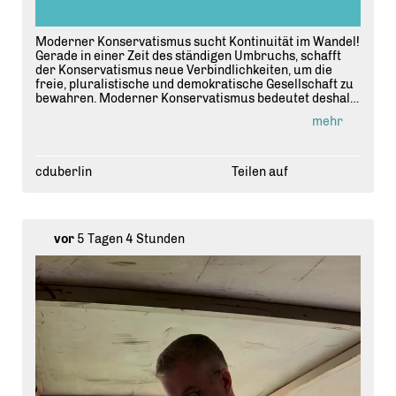
Moderner Konservatismus sucht Kontinuität im Wandel!
Gerade in einer Zeit des ständigen Umbruchs, schafft
der Konservatismus neue Verbindlichkeiten, um die
freie, pluralistische und demokratische Gesellschaft zu
bewahren. Moderner Konservatismus bedeutet deshalb
für Berlin nicht, die Hauptstadt anzuhalten. Er bedeutet,
mehr
ihr einen Kompass und ein gemeinsames Fundament zu
geben. Darüber hat Stefan Evers in seinem FAZ-
Namensbeitrag nachgedacht und findet: "Ich bin
konservativ. Und das ist auch gut so!"
cduberlin
Teilen auf
vor
5 Tagen 4 Stunden