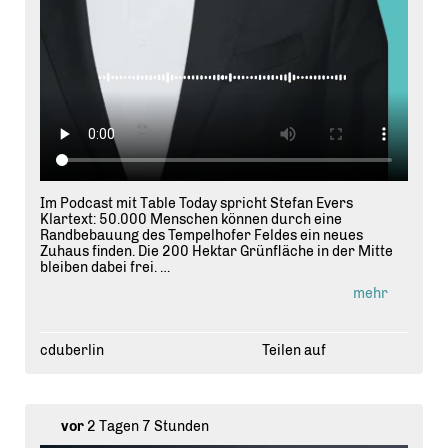
Im Podcast mit Table Today spricht Stefan Evers
Klartext: 50.000 Menschen können durch eine
Randbebauung des Tempelhofer Feldes ein neues
Zuhaus finden. Die 200 Hektar Grünfläche in der Mitte
bleiben dabei frei.
mehr
Berlin steckt voller Potenzial, aber es braucht den
politischen Willen, dieses Potenzial zu nutzen. Die
Wohnungsnot ist kein unabwendbares Schicksal,
sondern eine Aufgabe, die angepackt werden muss.
cduberlin
Teilen auf
Berlin kann, wenn Berlin will.
👉 Machen wir Berlin stark für die Zukunft. Für
bezahlbaren Wohnraum und eine lebenswerte Stadt.
vor
2 Tagen 7 Stunden
🎧 Hört rein in den Podcast