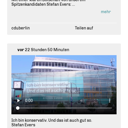
Spitzenkandidaten Stefan Evers:
👉 "Ich bin konservativ und das ist auch gut so."
mehr
Moderner Konservatismus bedeutet für uns: Halt geben,
Probleme anpacken und mit Haltung für unsere
Hauptstadt einstehen.
cduberlin
Teilen auf
Seid ihr schon am KAH vorbeigekommen? Knipst ein
Foto und markiert uns! 📸
vor
22 Stunden 50 Minuten
Ich bin konservativ. Und das ist auch gut so.
Stefan Evers