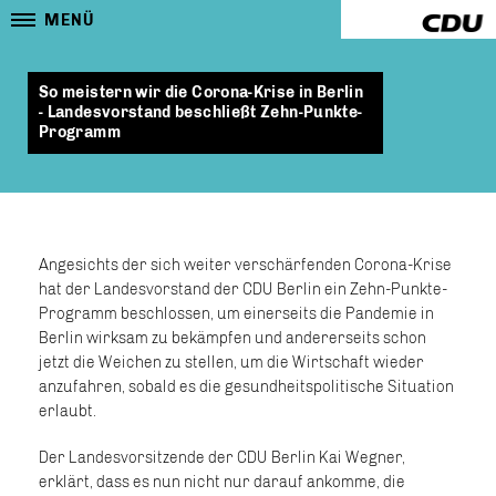
MENÜ
So meistern wir die Corona-Krise in Berlin
- Landesvorstand beschließt Zehn-Punkte-
Programm
Angesichts der sich weiter verschärfenden Corona-Krise
hat der Landesvorstand der CDU Berlin ein Zehn-Punkte-
Programm beschlossen, um einerseits die Pandemie in
Berlin wirksam zu bekämpfen und andererseits schon
jetzt die Weichen zu stellen, um die Wirtschaft wieder
anzufahren, sobald es die gesundheitspolitische Situation
erlaubt.
Der Landesvorsitzende der CDU Berlin Kai Wegner,
erklärt, dass es nun nicht nur darauf ankomme, die