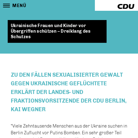
MENÜ
Ukrainische Frauen und Kinder vor
Übergriffen schützen – Dreiklang des
Schutzes
ZU DEN FÄLLEN SEXUALISIERTER GEWALT
GEGEN UKRAINISCHE GEFLÜCHTETE
ERKLÄRT DER LANDES- UND
FRAKTIONSVORSITZENDE DER CDU BERLIN,
KAI WEGNER
"Viele Zehntausende Menschen aus der Ukraine suchen in
Berlin Zuflucht vor Putins Bomben. Ein sehr großer Teil