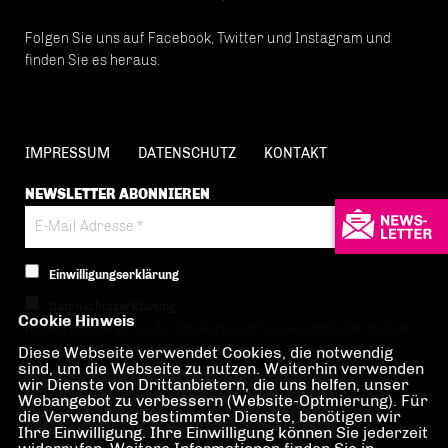
Folgen Sie uns auf Facebook, Twitter und Instagram und
finden Sie es heraus.
IMPRESSUM
DATENSCHUTZ
KONTAKT
NEWSLETTER ABONNIEREN
Einwilligungserklärung
Datenschutzerklärung
Cookie Hinweis
Hiermit berechtige ich die CDU Berlin zur Nutzung der Daten im Sinn
Diese Webseite verwendet Cookies, die notwendig
der nachfolgenden
Datenschutzerklärung.*
sind, um die Webseite zu nutzen. Weiterhin verwenden
wir Dienste von Drittanbietern, die uns helfen, unser
Anti-Roboter-Verifizierung
Webangebot zu verbessern (Website-Optmierung). Für
Hier klicken
die Verwendung bestimmter Dienste, benötigen wir
Ihre Einwilligung. Ihre Einwilligung können Sie jederzeit
Friendly
Captcha ⇗