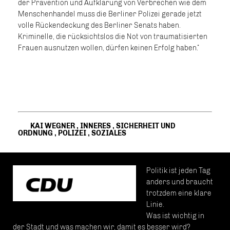
der Prävention und Aufklärung von Verbrechen wie dem
Menschenhandel muss die Berliner Polizei gerade jetzt
volle Rückendeckung des Berliner Senats haben.
Kriminelle, die rücksichtslos die Not von traumatisierten
Frauen ausnutzen wollen, dürfen keinen Erfolg haben.“
KAI WEGNER
,
INNERES
,
SICHERHEIT UND
ORDNUNG
,
POLIZEI
,
SOZIALES
Politik ist jeden Tag
anders und braucht
trotzdem eine klare
Linie.
Was ist wichtig in
der Stadt und was machen wir, damit es besser wird?