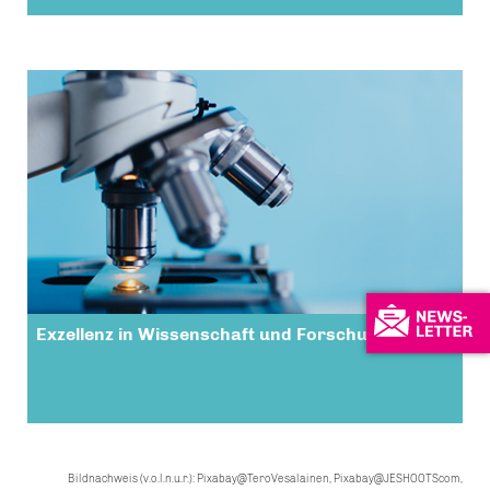
Exzellenz in Wissenschaft und Forschung
Bildnachweis (v.o.l.n.u.r.): Pixabay@TeroVesalainen, Pixabay@JESHOOTScom,