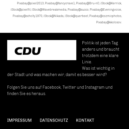
Pixabay@pixel2013, Pixabay@fancycrave1, Pixabay@Bru-nO, iStock@Kerrick,
iStock@pixelfit, iStock@Wavebreakmedia, Pixabay@succo, Pixabay@Eveningvoice,
Pixabay@scholty1970, iStock@Nikada, iStock@querbeet, Pixabay@cozmicphotos,
Pixabay@kkolosov.
Politik ist jeden Tag
anders und braucht
trotzdem eine klare
Linie.
Was ist wichtig in
der Stadt und was machen wir, damit es besser wird?
Folgen Sie uns auf Facebook, Twitter und Instagram und
finden Sie es heraus.
IMPRESSUM
DATENSCHUTZ
KONTAKT