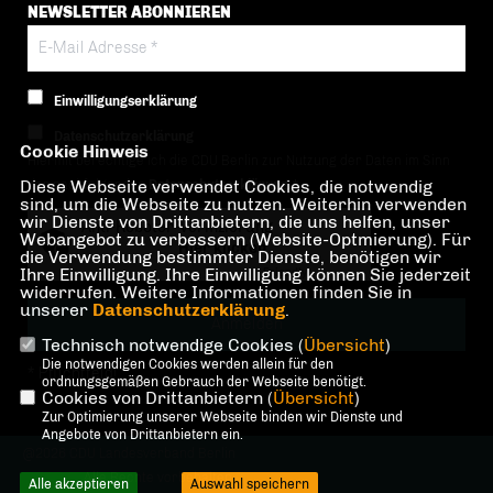
NEWSLETTER ABONNIEREN
Einwilligungserklärung
Datenschutzerklärung
Cookie Hinweis
Hiermit berechtige ich die CDU Berlin zur Nutzung der Daten im Sinn
Diese Webseite verwendet Cookies, die notwendig
der nachfolgenden
Datenschutzerklärung.*
sind, um die Webseite zu nutzen. Weiterhin verwenden
wir Dienste von Drittanbietern, die uns helfen, unser
Anti-Roboter-Verifizierung
Webangebot zu verbessern (Website-Optmierung). Für
Hier klicken
die Verwendung bestimmter Dienste, benötigen wir
Ihre Einwilligung. Ihre Einwilligung können Sie jederzeit
Friendly
Captcha ⇗
widerrufen. Weitere Informationen finden Sie in
unserer
Datenschutzerklärung
.
Technisch notwendige Cookies (
Übersicht
)
Die notwendigen Cookies werden allein für den
* Pflichtfeld!
ordnungsgemäßen Gebrauch der Webseite benötigt.
Cookies von Drittanbietern (
Übersicht
)
Zur Optimierung unserer Webseite binden wir Dienste und
Angebote von Drittanbietern ein.
@2026 CDU Landesverband Berlin
Alle Rechte vorbehalten.
Alle akzeptieren
Auswahl speichern