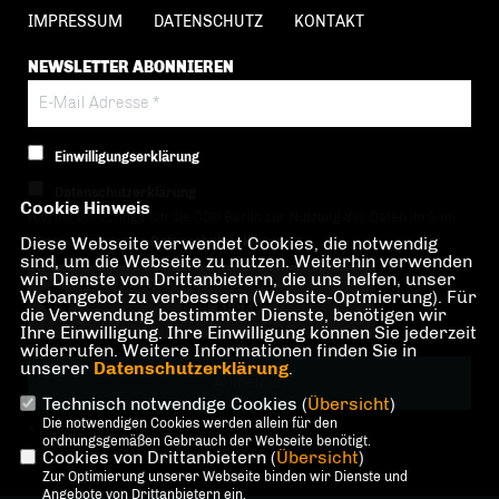
IMPRESSUM
DATENSCHUTZ
KONTAKT
NEWSLETTER ABONNIEREN
Einwilligungserklärung
Datenschutzerklärung
Cookie Hinweis
Hiermit berechtige ich die CDU Berlin zur Nutzung der Daten im Sinn
Diese Webseite verwendet Cookies, die notwendig
der nachfolgenden
Datenschutzerklärung.*
sind, um die Webseite zu nutzen. Weiterhin verwenden
wir Dienste von Drittanbietern, die uns helfen, unser
Anti-Roboter-Verifizierung
Webangebot zu verbessern (Website-Optmierung). Für
Hier klicken
die Verwendung bestimmter Dienste, benötigen wir
Ihre Einwilligung. Ihre Einwilligung können Sie jederzeit
Friendly
Captcha ⇗
widerrufen. Weitere Informationen finden Sie in
unserer
Datenschutzerklärung
.
Technisch notwendige Cookies (
Übersicht
)
Die notwendigen Cookies werden allein für den
* Pflichtfeld!
ordnungsgemäßen Gebrauch der Webseite benötigt.
Cookies von Drittanbietern (
Übersicht
)
Zur Optimierung unserer Webseite binden wir Dienste und
Angebote von Drittanbietern ein.