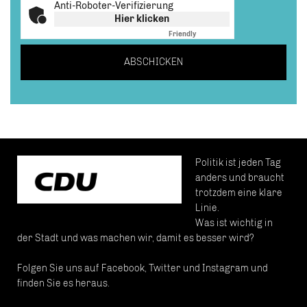
Anti-Roboter-Verifizierung
Hier klicken
Friendly
Captcha ⇗
ABSCHICKEN
Politik ist jeden Tag
anders und braucht
trotzdem eine klare
Linie.
Was ist wichtig in
der Stadt und was machen wir, damit es besser wird?
Folgen Sie uns auf Facebook, Twitter und Instagram und
finden Sie es heraus.