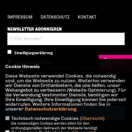
IMPRESSUM
DATENSCHUTZ
KONTAKT
NEWSLETTER ABONNIEREN
Einwilligungserklärung
Datenschutzerklärung
Cookie Hinweis
Hiermit berechtige ich die CDU Berlin zur Nutzung der Daten im Sinn
Diese Webseite verwendet Cookies, die notwendig
der nachfolgenden
Datenschutzerklärung.*
sind, um die Webseite zu nutzen. Weiterhin verwenden
wir Dienste von Drittanbietern, die uns helfen, unser
Anti-Roboter-Verifizierung
Webangebot zu verbessern (Website-Optmierung). Für
Hier klicken
die Verwendung bestimmter Dienste, benötigen wir
Ihre Einwilligung. Ihre Einwilligung können Sie jederzeit
Friendly
Captcha ⇗
widerrufen. Weitere Informationen finden Sie in
unserer
Datenschutzerklärung
.
Technisch notwendige Cookies (
Übersicht
)
Die notwendigen Cookies werden allein für den
* Pflichtfeld!
ordnungsgemäßen Gebrauch der Webseite benötigt.