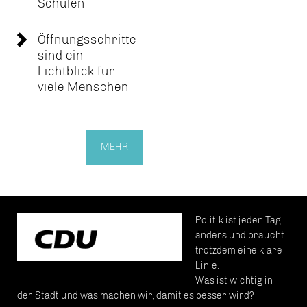
Schulen
Öffnungsschritte
sind ein
Lichtblick für
viele Menschen
MEHR
Politik ist jeden Tag
anders und braucht
trotzdem eine klare
Linie.
Was ist wichtig in
der Stadt und was machen wir, damit es besser wird?