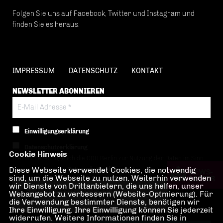
Folgen Sie uns auf Facebook, Twitter und Instagram und
finden Sie es heraus.
IMPRESSUM
DATENSCHUTZ
KONTAKT
NEWSLETTER ABONNIEREN
Einwilligungserklärung
Datenschutzerklärung
Cookie Hinweis
Hiermit berechtige ich die CDU Berlin zur Nutzung der Daten im Sinn
Diese Webseite verwendet Cookies, die notwendig
der nachfolgenden
Datenschutzerklärung.*
sind, um die Webseite zu nutzen. Weiterhin verwenden
wir Dienste von Drittanbietern, die uns helfen, unser
Anti-Roboter-Verifizierung
Webangebot zu verbessern (Website-Optmierung). Für
Hier klicken
die Verwendung bestimmter Dienste, benötigen wir
Ihre Einwilligung. Ihre Einwilligung können Sie jederzeit
Friendly
Captcha ⇗
widerrufen. Weitere Informationen finden Sie in