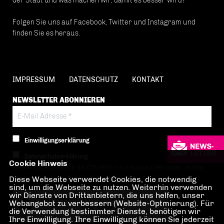
der Stadt und was machen wir, damit es besser wird?
Folgen Sie uns auf Facebook, Twitter und Instagram und
finden Sie es heraus.
IMPRESSUM
DATENSCHUTZ
KONTAKT
NEWSLETTER ABONNIEREN
Einwilligungserklärung
Datenschutzerklärung
Cookie Hinweis
Hiermit berechtige ich die CDU Berlin zur Nutzung der Daten im Sinn
Diese Webseite verwendet Cookies, die notwendig
der nachfolgenden
Datenschutzerklärung.*
sind, um die Webseite zu nutzen. Weiterhin verwenden
wir Dienste von Drittanbietern, die uns helfen, unser
Anti-Roboter-Verifizierung
Webangebot zu verbessern (Website-Optmierung). Für
Hier klicken
die Verwendung bestimmter Dienste, benötigen wir
Ihre Einwilligung. Ihre Einwilligung können Sie jederzeit
Friendly
Captcha ⇗