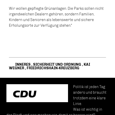
Wir wollen gepflegte Grünanlagen. Die Parks sollen nicht
irgendwelchen Dealern gehören, sondern Familien,
Kindern und Senioren als lebenswerte und sichere
Erholungsorte zur Verfügung stehen."
INNERES
,
SICHERHEIT UND ORDNUNG
,
KAI
WEGNER
,
FRIEDRICHSHAIN-KREUZBERG
Politik ist jeden Tag
anders und braucht
trotzdem eine klare
Linie.
Was ist wichtig in