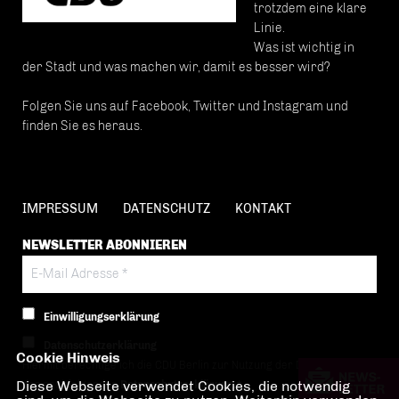
trotzdem eine klare
Linie.
Was ist wichtig in
der Stadt und was machen wir, damit es besser wird?
Folgen Sie uns auf Facebook, Twitter und Instagram und
finden Sie es heraus.
IMPRESSUM
DATENSCHUTZ
KONTAKT
NEWSLETTER ABONNIEREN
Einwilligungserklärung
Datenschutzerklärung
Cookie Hinweis
Hiermit berechtige ich die CDU Berlin zur Nutzung der Daten im Sinn
Diese Webseite verwendet Cookies, die notwendig
der nachfolgenden
Datenschutzerklärung.*