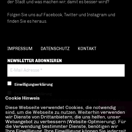
der Stadt und was machen wir, damit es besser wird?
Folgen Sie uns auf Facebook, Twitter und Instagram und
finden Sie es heraus.
IMPRESSUM
DATENSCHUTZ
KONTAKT
NEWSLETTER ABONNIEREN
Einwilligungserklärung
Datenschutzerklärung
Cookie Hinweis
Hiermit berechtige ich die CDU Berlin zur Nutzung der Daten im Sinn
Diese Webseite verwendet Cookies, die notwendig
der nachfolgenden
Datenschutzerklärung.*
sind, um die Webseite zu nutzen. Weiterhin verwenden
wir Dienste von Drittanbietern, die uns helfen, unser
Anti-Roboter-Verifizierung
Webangebot zu verbessern (Website-Optmierung). Für
Hier klicken
die Verwendung bestimmter Dienste, benötigen wir
Ihre Einwilligung. Ihre Einwilligung können Sie jederzeit
Friendly
Captcha ⇗