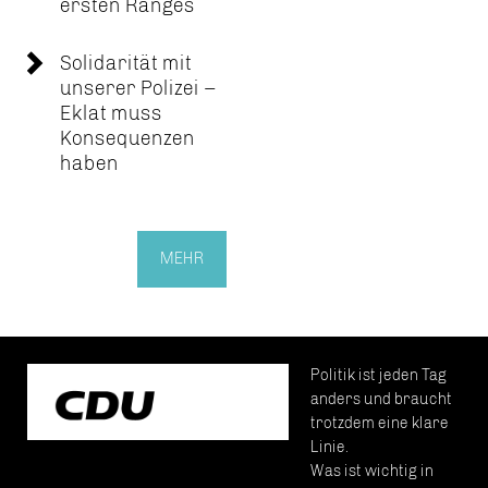
ersten Ranges
Solidarität mit
unserer Polizei –
Eklat muss
Konsequenzen
haben
MEHR
Politik ist jeden Tag
anders und braucht
trotzdem eine klare
Linie.
Was ist wichtig in