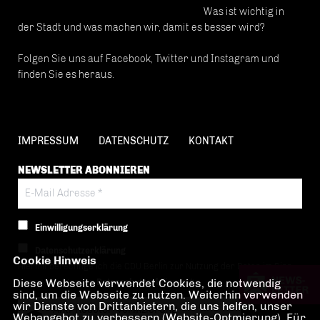
Was ist wichtig in
der Stadt und was machen wir, damit es besser wird?
Folgen Sie uns auf Facebook, Twitter und Instagram und
finden Sie es heraus.
IMPRESSUM
DATENSCHUTZ
KONTAKT
NEWSLETTER ABONNIEREN
Einwilligungserklärung
Datenschutzerklärung
Cookie Hinweis
Hiermit berechtige ich die CDU Berlin zur Nutzung der Daten im Sinn
Diese Webseite verwendet Cookies, die notwendig
der nachfolgenden
Datenschutzerklärung.*
sind, um die Webseite zu nutzen. Weiterhin verwenden
wir Dienste von Drittanbietern, die uns helfen, unser
Anti-Roboter-Verifizierung
Webangebot zu verbessern (Website-Optmierung). Für