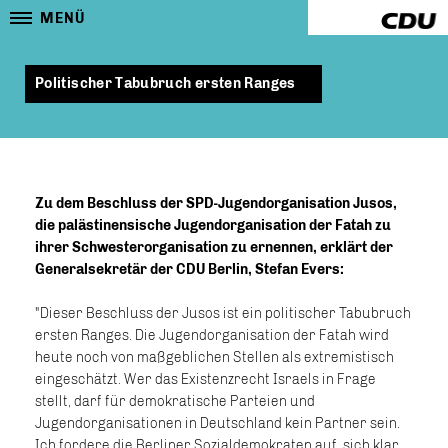
MENÜ
Politischer Tabubruch ersten Ranges
Zu dem Beschluss der SPD-Jugendorganisation Jusos,
die palästinensische Jugendorganisation der Fatah zu
ihrer Schwesterorganisation zu ernennen, erklärt der
Generalsekretär der CDU Berlin, Stefan Evers:
"Dieser Beschluss der Jusos ist ein politischer Tabubruch
ersten Ranges. Die Jugendorganisation der Fatah wird
heute noch von maßgeblichen Stellen als extremistisch
eingeschätzt. Wer das Existenzrecht Israels in Frage
stellt, darf für demokratische Parteien und
Jugendorganisationen in Deutschland kein Partner sein.
Ich fordere die Berliner Sozialdemokraten auf, sich klar