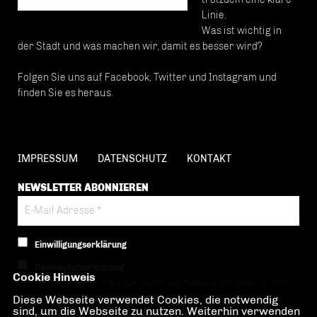
Linie.
Was ist wichtig in
der Stadt und was machen wir, damit es besser wird?
Folgen Sie uns auf Facebook, Twitter und Instagram und
finden Sie es heraus.
IMPRESSUM
DATENSCHUTZ
KONTAKT
NEWSLETTER ABONNIEREN
Einwilligungserklärung
Datenschutzerklärung
Cookie Hinweis
Hiermit berechtige ich die CDU Berlin zur Nutzung der Daten im Sinn
Diese Webseite verwendet Cookies, die notwendig
der nachfolgenden
Datenschutzerklärung.*
sind, um die Webseite zu nutzen. Weiterhin verwenden