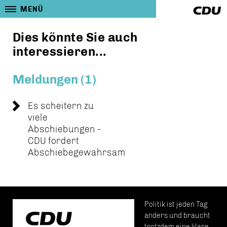
MENÜ
Dies könnte Sie auch
interessieren...
Meldungen (1)
Es scheitern zu
viele
Abschiebungen -
CDU fordert
Abschiebegewahrsam
Politik ist jeden Tag
anders und braucht
trotzdem eine klare