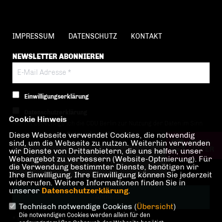
IMPRESSUM
DATENSCHUTZ
KONTAKT
NEWSLETTER ABONNIEREN
Einwilligungserklärung
Datenschutzerklärung
Cookie Hinweis
Hiermit berechtige ich die CDU Berlin zur Nutzung der Daten im Sinn
Diese Webseite verwendet Cookies, die notwendig
der nachfolgenden
Datenschutzerklärung.*
sind, um die Webseite zu nutzen. Weiterhin verwenden
wir Dienste von Drittanbietern, die uns helfen, unser
Anti-Roboter-Verifizierung
Webangebot zu verbessern (Website-Optmierung). Für
Hier klicken
die Verwendung bestimmter Dienste, benötigen wir
Ihre Einwilligung. Ihre Einwilligung können Sie jederzeit
Friendly
Captcha ⇗
widerrufen. Weitere Informationen finden Sie in
unserer
Datenschutzerklärung
.
Technisch notwendige Cookies (
Übersicht
)
Die notwendigen Cookies werden allein für den
* Pflichtfeld!