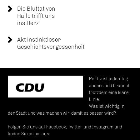
Die Bluttat von
Halle trifft uns
ins Herz
Akt instinktloser
Geschichtsvergessenheit
Politik ist jeden Tag
anders und braucht
trotzdem eine klare
Linie.
Was ist wichtig in
der Stadt und was machen wir, damit es besser wird?
Folgen Sie uns auf Facebook, Twitter und Instagram und
finden Sie es heraus.