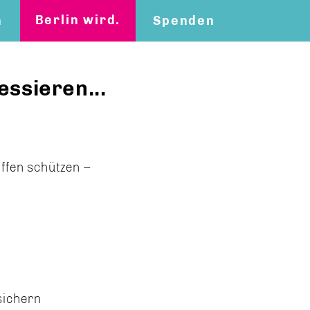
Berlin wird.
n
Spenden
essieren...
ffen schützen –
sichern