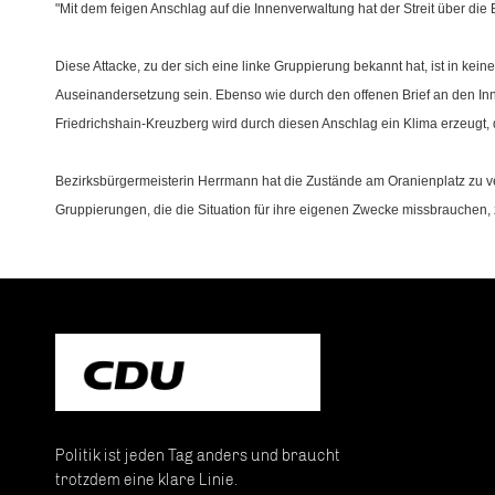
"Mit dem feigen Anschlag auf die Innenverwaltung hat der Streit über die
Diese Attacke, zu der sich eine linke Gruppierung bekannt hat, ist in keine
Auseinandersetzung sein. Ebenso wie durch den offenen Brief an den I
Friedrichshain-Kreuzberg wird durch diesen Anschlag ein Klima erzeugt, 
Bezirksbürgermeisterin Herrmann hat die Zustände am Oranienplatz zu ver
Gruppierungen, die die Situation für ihre eigenen Zwecke missbrauchen, 
Politik ist jeden Tag anders und braucht
trotzdem eine klare Linie.