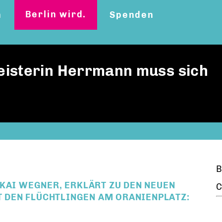
Berlin wird.
n
Spenden
eisterin Herrmann muss sich
B
KAI WEGNER, ERKLÄRT ZU DEN NEUEN
C
DEN FLÜCHTLINGEN AM ORANIENPLATZ: