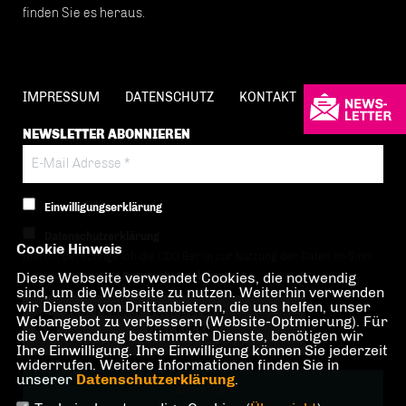
finden Sie es heraus.
IMPRESSUM
DATENSCHUTZ
KONTAKT
NEWSLETTER ABONNIEREN
Einwilligungserklärung
Datenschutzerklärung
Cookie Hinweis
Hiermit berechtige ich die CDU Berlin zur Nutzung der Daten im Sinn
Diese Webseite verwendet Cookies, die notwendig
der nachfolgenden
Datenschutzerklärung.*
sind, um die Webseite zu nutzen. Weiterhin verwenden
wir Dienste von Drittanbietern, die uns helfen, unser
Anti-Roboter-Verifizierung
Webangebot zu verbessern (Website-Optmierung). Für
Hier klicken
die Verwendung bestimmter Dienste, benötigen wir
Ihre Einwilligung. Ihre Einwilligung können Sie jederzeit
Friendly
Captcha ⇗
widerrufen. Weitere Informationen finden Sie in
unserer
Datenschutzerklärung
.