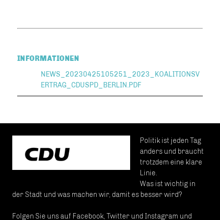
INFORMATIONEN
NEWS_20230425105251_2023_KOALITIONSV
ERTRAG_CDUSPD_BERLIN.PDF
Politik ist jeden Tag
anders und braucht
trotzdem eine klare
Linie.
Was ist wichtig in
der Stadt und was machen wir, damit es besser wird?
Folgen Sie uns auf Facebook, Twitter und Instagram und