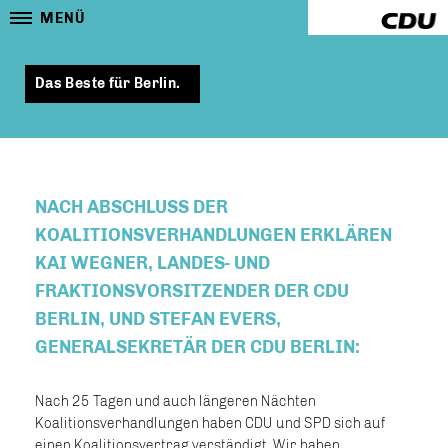
MENÜ
Das Beste für Berlin.
NACH ABSCHLUSS DER
KOALITIONSVERHANDLUNGEN ERKLÄREN
KAI WEGNER, LANDES- UND
FRAKTIONSVORSITZENDER DER CDU
BERLIN, UND STEFAN EVERS,
GENERALSEKRETÄR DER CDU BERLIN:
Nach 25 Tagen und auch längeren Nächten
Koalitionsverhandlungen haben CDU und SPD sich auf
einen Koalitionsvertrag verständigt. Wir haben