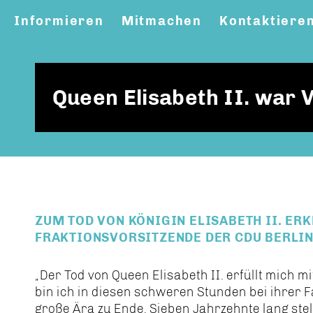
Informieren
Mitmachen
Kontaktiere
Queen Elisabeth II. war 
ZUM TOD VON KÖNIGIN ELISABETH II. ERK
FRAKTIONSVORSITZENDE DER CDU BERLIN
Der Tod von Queen Elisabeth II. erfüllt mich m
bin ich in diesen schweren Stunden bei ihrer F
große Ära zu Ende. Sieben Jahrzehnte lang stell