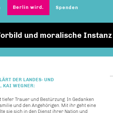
Berlin wird.
n
Spenden
Vorbild und moralische Instanz
LÄRT DER LANDES- UND
, KAI WEGNER:
it tiefer Trauer und Bestürzung. In Gedanken
amilie und den Angehörigen. Mit ihr geht eine
te sie sich in den Dienst ihrer Nation und