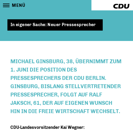
MENÜ
In eigener Sache: Neuer Pressesprecher
MICHAEL GINSBURG, 38, ÜBERNIMMT ZUM
1. JUNI DIE POSITION DES
PRESSESPRECHERS DER CDU BERLIN.
GINSBURG, BISLANG STELLVERTRETENDER
PRESSESPRECHER, FOLGT AUF RALF
JAKSCH, 61, DER AUF EIGENEN WUNSCH
HIN IN DIE FREIE WIRTSCHAFT WECHSELT.
CDU-Landesvorsitzender Kai Wegner: