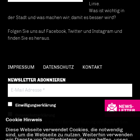
Linie.
Was ist wichtig in
der Stadt und was machen wir, damit es besser wird?
Folgen Sie uns auf Facebook, Twitter und Instagram und
finden Sie es heraus.
IMPRESSUM
DATENSCHUTZ
KONTAKT
NEWSLETTER ABONNIEREN
Einwilligungserklärung
Datenschutzerklärung
Cookie Hinweis
Hiermit berechtige ich die CDU Berlin zur Nutzung der Daten im Sinn
Diese Webseite verwendet Cookies, die notwendig
der nachfolgenden
Datenschutzerklärung.*
sind, um die Webseite zu nutzen. Weiterhin verwenden
wir Dienste von Drittanbietern, die uns helfen, unser