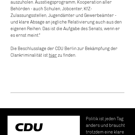
auszuholen. Ausstiegsprogramm, Kooperation aller
Behörden - auch Schulen, Jobcenter, KfZ-
Zulassungsstellen, Jugendämter und Gewerbeämter -
und klare Absage an jegliche Relativierung auch aus den
eigenen Reihen. Das ist die Aufgabe des Senats, wenn er
es ernst meint."
Die Beschlusslage der CDU Berlin zur Bekämpfung der
Clankriminalität ist
hier
zu finden.
Politik ist jeden Tag
anders und braucht
trotzdem eine klare