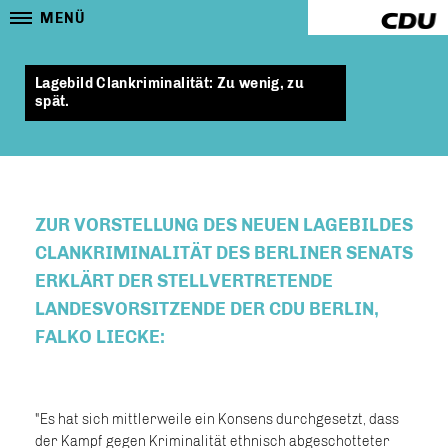
MENÜ
Lagebild Clankriminalität: Zu wenig, zu
spät.
ZUR VORSTELLUNG DES NEUEN LAGEBILDES
CLANKRIMINALITÄT DES BERLINER SENATS
ERKLÄRT DER STELLVERTRETENDE
LANDESVORSITZENDE DER CDU BERLIN,
FALKO LIECKE:
"Es hat sich mittlerweile ein Konsens durchgesetzt, dass
der Kampf gegen Kriminalität ethnisch abgeschotteter