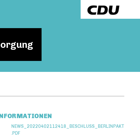
sorgung
INFORMATIONEN
NEWS_20220402112418_BESCHLUSS_BERLINPAKT
.PDF