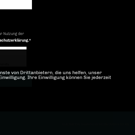
ur Nutzung der
schutzerklärung.*
iendly
Captcha ⇗
ste von Drittanbietern, die uns helfen, unser
illigung. Ihre Einwilligung können Sie jederzeit
REALISATION: SHARKNESS MEDIA GMBH & CO. KG