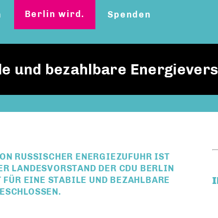
Berlin wird.
n
Spenden
bile und bezahlbare Energiever
VON RUSSISCHER ENERGIEZUFUHR IST
ER LANDESVORSTAND DER CDU BERLIN
T FÜR EINE STABILE UND BEZAHLBARE
BESCHLOSSEN.