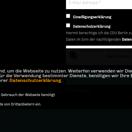
Einwilligungserklärung
Datenschutzerklärung
Hiermit berechtige ich die CDU Berlin z
Daten im Sinn der nachfolgenden
Daten
Anti-Roboter-Verifizierung
Hier klicken
Fr
d, um die Webseite zu nutzen. Weiterhin verwenden wir Dien
die Verwendung bestimmter Dienste, benötigen wir Ihre Einw
serer
Datenschutzerklärung
.
* Pflichtfeld!
 Gebrauch der Webseite benötigt.
 von Drittanbietern ein.
and Berlin
orbehalten.