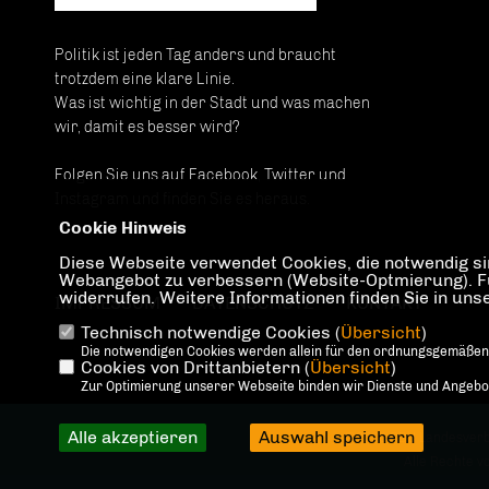
Politik ist jeden Tag anders und braucht
trotzdem eine klare Linie.
Was ist wichtig in der Stadt und was machen
wir, damit es besser wird?
Folgen Sie uns auf Facebook, Twitter und
Instagram und finden Sie es heraus.
Cookie Hinweis
Diese Webseite verwendet Cookies, die notwendig sin
Webangebot zu verbessern (Website-Optmierung). Für 
widerrufen. Weitere Informationen finden Sie in un
IMPRESSUM
DATENSCHUTZ
KONTAKT
Technisch notwendige Cookies (
Übersicht
)
Die notwendigen Cookies werden allein für den ordnungsgemäßen
Cookies von Drittanbietern (
Übersicht
)
Zur Optimierung unserer Webseite binden wir Dienste und Angebote
Alle akzeptieren
Auswahl speichern
@2026 CDU Landesverb
Alle Rechte v