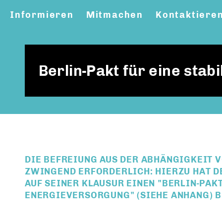
Informieren
Mitmachen
Kontaktiere
Berlin-Pakt für eine sta
DIE BEFREIUNG AUS DER ABHÄNGIGKEIT 
ZWINGEND ERFORDERLICH: HIERZU HAT D
AUF SEINER KLAUSUR EINEN "BERLIN-PAK
ENERGIEVERSORGUNG" (SIEHE ANHANG) 