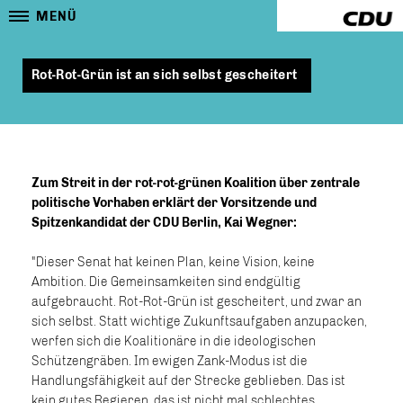
MENÜ
Rot-Rot-Grün ist an sich selbst gescheitert
Zum Streit in der rot-rot-grünen Koalition über zentrale
politische Vorhaben erklärt der Vorsitzende und
Spitzenkandidat der CDU Berlin, Kai Wegner:
"Dieser Senat hat keinen Plan, keine Vision, keine
Ambition. Die Gemeinsamkeiten sind endgültig
aufgebraucht. Rot-Rot-Grün ist gescheitert, und zwar an
sich selbst. Statt wichtige Zukunftsaufgaben anzupacken,
werfen sich die Koalitionäre in die ideologischen
Schützengräben. Im ewigen Zank-Modus ist die
Handlungsfähigkeit auf der Strecke geblieben. Das ist
kein gutes Regieren, das ist nicht mal schlechtes