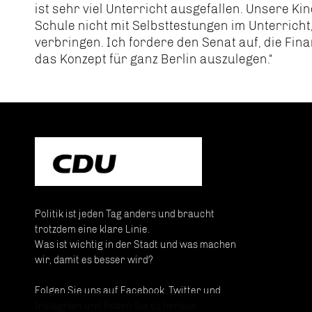
ist sehr viel Unterricht ausgefallen. Unsere Kin
Schule nicht mit Selbsttestungen im Unterricht
verbringen. Ich fordere den Senat auf, die Fi
das Konzept für ganz Berlin auszulegen.“
Politik ist jeden Tag anders und braucht
trotzdem eine klare Linie.
Was ist wichtig in der Stadt und was machen
wir, damit es besser wird?
Folgen Sie uns auf Facebook, Twitter und
Instagram und finden Sie es heraus.