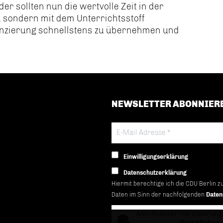
der sollten nun die wertvolle Zeit in der
, sondern mit dem Unterrichtsstoff
nanzierung schnellstens zu übernehmen und
NEWSLETTER ABONNIER
Einwilligungserklärung
Datenschutzerklärung
Hiermit berechtige ich die CDU Berlin z
Daten im Sinn der nachfolgenden
Daten
Anti-Roboter-Verifizierung