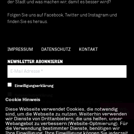
der Stadt und was machen wir, damit es besser wird?
Folgen Sie uns auf Facebook, Twitter und Instagram und
finden Sie es heraus.
IMPRESSUM
DATENSCHUTZ
KONTAKT
NEWSLETTER ABONNIEREN
Einwilligungserklärung
Datenschutzerklärung
Cookie Hinweis
Hiermit berechtige ich die CDU Berlin zur Nutzung der Daten im Sinn
Diese Webseite verwendet Cookies, die notwendig
der nachfolgenden
Datenschutzerklärung.*
sind, um die Webseite zu nutzen. Weiterhin verwenden
wir Dienste von Drittanbietern, die uns helfen, unser
Anti-Roboter-Verifizierung
Webangebot zu verbessern (Website-Optmierung). Für
Hier klicken
die Verwendung bestimmter Dienste, benötigen wir
Ihre Einwilligung. Ihre Einwilligung können Sie jederzeit
Friendly
Captcha ⇗