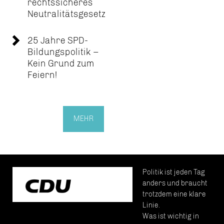
rechtssicheres
Neutralitätsgesetz
25 Jahre SPD-
Bildungspolitik –
Kein Grund zum
Feiern!
MEHR
Politik ist jeden Tag
anders und braucht
trotzdem eine klare
Linie.
Was ist wichtig in