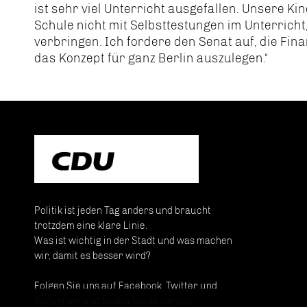
ist sehr viel Unterricht ausgefallen. Unsere Kin
Schule nicht mit Selbsttestungen im Unterricht
verbringen. Ich fordere den Senat auf, die Fi
das Konzept für ganz Berlin auszulegen.“
Politik ist jeden Tag anders und braucht
trotzdem eine klare Linie.
Was ist wichtig in der Stadt und was machen
wir, damit es besser wird?
Folgen Sie uns auf Facebook, Twitter und
Instagram und finden Sie es heraus.