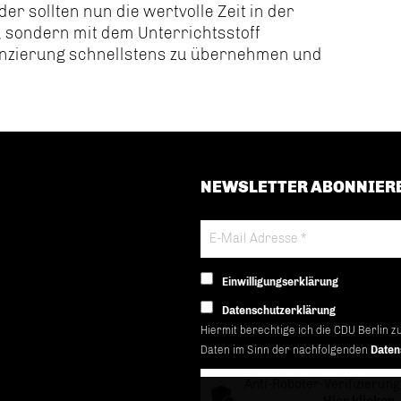
der sollten nun die wertvolle Zeit in der
, sondern mit dem Unterrichtsstoff
nanzierung schnellstens zu übernehmen und
NEWSLETTER ABONNIER
Einwilligungserklärung
Datenschutzerklärung
Hiermit berechtige ich die CDU Berlin z
Daten im Sinn der nachfolgenden
Daten
Anti-Roboter-Verifizierung