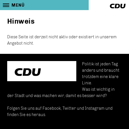
MENÜ
Hinweis
Diese Seite ist derzeit nicht aktiv oder existiert in unserem
Angebot nicht.
Politik ist jeden Tag
anders und braucht
trotzdem eine klare
Linie.
Was ist wichtig in
der Stadt und was machen wir, damit es besser wird?
Folgen Sie uns auf Facebook, Twitter und Instagram und
finden Sie es heraus.