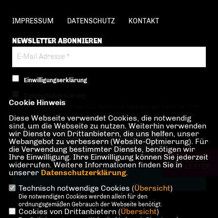
IMPRESSUM
DATENSCHUTZ
KONTAKT
NEWSLETTER ABONNIEREN
Einwilligungserklärung
Datenschutzerklärung
Cookie Hinweis
Hiermit berechtige ich die CDU Berlin zur Nutzung der Daten im Sinn
Diese Webseite verwendet Cookies, die notwendig
der nachfolgenden
Datenschutzerklärung.*
sind, um die Webseite zu nutzen. Weiterhin verwenden
wir Dienste von Drittanbietern, die uns helfen, unser
Anti-Roboter-Verifizierung
Webangebot zu verbessern (Website-Optmierung). Für
Hier klicken
die Verwendung bestimmter Dienste, benötigen wir
Ihre Einwilligung. Ihre Einwilligung können Sie jederzeit
Friendly
Captcha ⇗
widerrufen. Weitere Informationen finden Sie in
unserer
Datenschutzerklärung
.
Technisch notwendige Cookies (
Übersicht
)
Die notwendigen Cookies werden allein für den
* Pflichtfeld!
ordnungsgemäßen Gebrauch der Webseite benötigt.
Cookies von Drittanbietern (
Übersicht
)