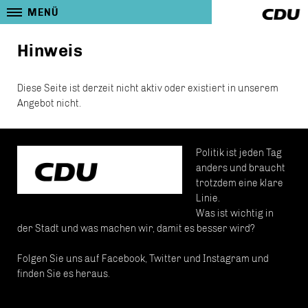
MENÜ
Hinweis
Diese Seite ist derzeit nicht aktiv oder existiert in unserem
Angebot nicht.
Politik ist jeden Tag
anders und braucht
trotzdem eine klare
Linie.
Was ist wichtig in
der Stadt und was machen wir, damit es besser wird?
Folgen Sie uns auf Facebook, Twitter und Instagram und
finden Sie es heraus.