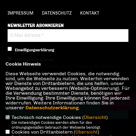
IMPRESSUM
DATENSCHUTZ
KONTAKT
NEWSLETTER ABONNIEREN
Einwilligungserklärung
Datenschutzerklärung
Cookie Hinweis
Hiermit berechtige ich die CDU Berlin zur Nutzung der Daten im Sinn
Diese Webseite verwendet Cookies, die notwendig
der nachfolgenden
Datenschutzerklärung.*
sind, um die Webseite zu nutzen. Weiterhin verwenden
wir Dienste von Drittanbietern, die uns helfen, unser
Anti-Roboter-Verifizierung
Webangebot zu verbessern (Website-Optmierung). Für
Hier klicken
die Verwendung bestimmter Dienste, benötigen wir
Ihre Einwilligung. Ihre Einwilligung können Sie jederzeit
Friendly
Captcha ⇗
widerrufen. Weitere Informationen finden Sie in
unserer
Datenschutzerklärung
.
Technisch notwendige Cookies (
Übersicht
)
Die notwendigen Cookies werden allein für den
* Pflichtfeld!
ordnungsgemäßen Gebrauch der Webseite benötigt.
Cookies von Drittanbietern (
Übersicht
)