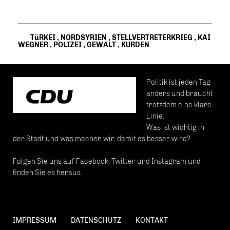
TüRKEI
,
NORDSYRIEN
,
STELLVERTRETERKRIEG
,
KAI
WEGNER
,
POLIZEI
,
GEWALT
,
KURDEN
Politik ist jeden Tag
anders und braucht
trotzdem eine klare
Linie.
Was ist wichtig in
der Stadt und was machen wir, damit es besser wird?
Folgen Sie uns auf Facebook, Twitter und Instagram und
finden Sie es heraus.
IMPRESSUM
DATENSCHUTZ
KONTAKT