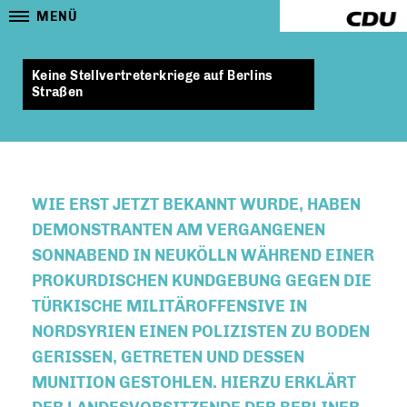
MENÜ
Keine Stellvertreterkriege auf Berlins
Straßen
WIE ERST JETZT BEKANNT WURDE, HABEN
DEMONSTRANTEN AM VERGANGENEN
SONNABEND IN NEUKÖLLN WÄHREND EINER
PROKURDISCHEN KUNDGEBUNG GEGEN DIE
TÜRKISCHE MILITÄROFFENSIVE IN
NORDSYRIEN EINEN POLIZISTEN ZU BODEN
GERISSEN, GETRETEN UND DESSEN
MUNITION GESTOHLEN. HIERZU ERKLÄRT