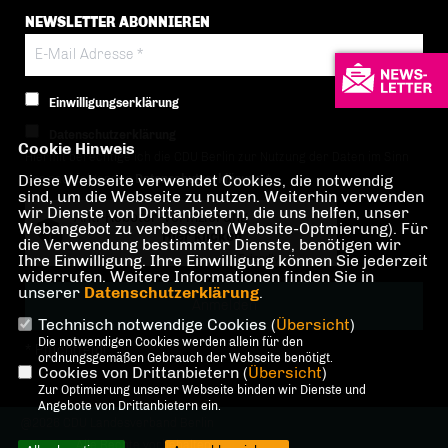
NEWSLETTER ABONNIEREN
Einwilligungserklärung
Datenschutzerklärung
Cookie Hinweis
Hiermit berechtige ich die CDU Berlin zur Nutzung der Daten im Sinn
Diese Webseite verwendet Cookies, die notwendig
der nachfolgenden
Datenschutzerklärung.*
sind, um die Webseite zu nutzen. Weiterhin verwenden
wir Dienste von Drittanbietern, die uns helfen, unser
Anti-Roboter-Verifizierung
Webangebot zu verbessern (Website-Optmierung). Für
Hier klicken
die Verwendung bestimmter Dienste, benötigen wir
Ihre Einwilligung. Ihre Einwilligung können Sie jederzeit
Friendly
Captcha ⇗
widerrufen. Weitere Informationen finden Sie in
unserer
Datenschutzerklärung
.
Technisch notwendige Cookies (
Übersicht
)
Die notwendigen Cookies werden allein für den
* Pflichtfeld!
ordnungsgemäßen Gebrauch der Webseite benötigt.
Cookies von Drittanbietern (
Übersicht
)
Zur Optimierung unserer Webseite binden wir Dienste und
Angebote von Drittanbietern ein.
@2026 CDU Landesverband Berlin
Alle Rechte vorbehalten.