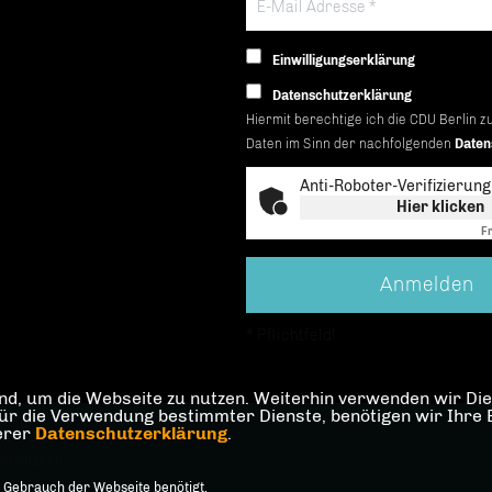
Einwilligungserklärung
Datenschutzerklärung
Hiermit berechtige ich die CDU Berlin z
Daten im Sinn der nachfolgenden
Daten
Anti-Roboter-Verifizierung
Hier klicken
Fr
* Pflichtfeld!
d, um die Webseite zu nutzen. Weiterhin verwenden wir Dien
die Verwendung bestimmter Dienste, benötigen wir Ihre Einw
serer
Datenschutzerklärung
.
and Berlin
orbehalten.
 Gebrauch der Webseite benötigt.