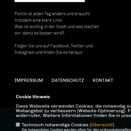
Politik ist jeden Tag anders und braucht
trotzdem eine klare Linie.
Was ist wichtig in der Stadt und was machen
wir, damit es besser wird?
Folgen Sie uns auf Facebook, Twitter und
Instagram und finden Sie es heraus.
IMPRESSUM
DATENSCHUTZ
KONTAKT
Cookie Hinweis
Diese Webseite verwendet Cookies, die notwendig sin
Webangebot zu verbessern (Website-Optmierung). Für 
widerrufen. Weitere Informationen finden Sie in un
@2026 CDU Landesverb
Alle Rechte v
Technisch notwendige Cookies (
Übersicht
)
Die notwendigen Cookies werden allein für den ordnungsgemäßen