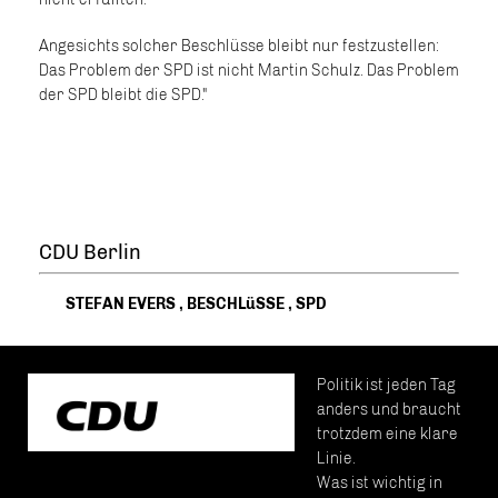
Angesichts solcher Beschlüsse bleibt nur festzustellen:
Das Problem der SPD ist nicht Martin Schulz. Das Problem
der SPD bleibt die SPD."
CDU Berlin
STEFAN EVERS
,
BESCHLüSSE
,
SPD
Politik ist jeden Tag
anders und braucht
trotzdem eine klare
Linie.
Was ist wichtig in