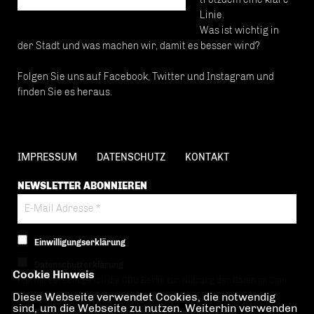
Linie.
Was ist wichtig in
der Stadt und was machen wir, damit es besser wird?
Folgen Sie uns auf Facebook, Twitter und Instagram und
finden Sie es heraus.
IMPRESSUM
DATENSCHUTZ
KONTAKT
NEWSLETTER ABONNIEREN
Einwilligungserklärung
Datenschutzerklärung
Cookie Hinweis
Hiermit berechtige ich die CDU Berlin zur Nutzung der Daten im Sinn
Diese Webseite verwendet Cookies, die notwendig
der nachfolgenden
Datenschutzerklärung.*
sind, um die Webseite zu nutzen. Weiterhin verwenden