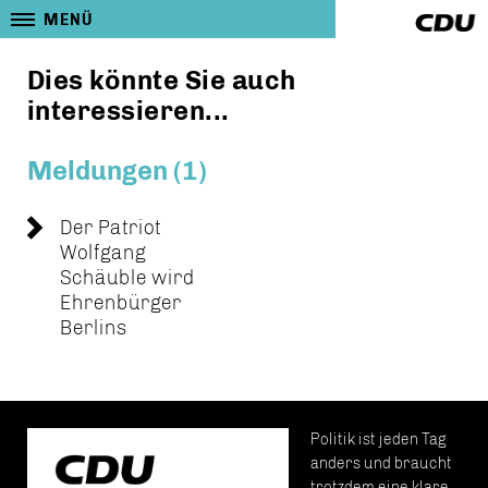
MENÜ
Dies könnte Sie auch
interessieren...
Meldungen (1)
Der Patriot
Wolfgang
Schäuble wird
Ehrenbürger
Berlins
Politik ist jeden Tag
anders und braucht
trotzdem eine klare