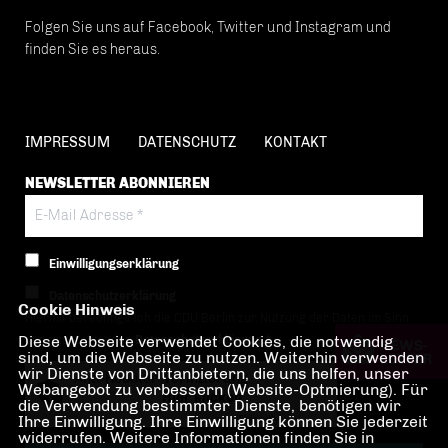
Folgen Sie uns auf Facebook, Twitter und Instagram und
finden Sie es heraus.
IMPRESSUM
DATENSCHUTZ
KONTAKT
NEWSLETTER ABONNIEREN
Einwilligungserklärung
Datenschutzerklärung
Cookie Hinweis
Hiermit berechtige ich die CDU Berlin zur Nutzung der Daten im Sinn
Diese Webseite verwendet Cookies, die notwendig
der nachfolgenden
Datenschutzerklärung.*
sind, um die Webseite zu nutzen. Weiterhin verwenden
wir Dienste von Drittanbietern, die uns helfen, unser
Anti-Roboter-Verifizierung
Webangebot zu verbessern (Website-Optmierung). Für
Hier klicken
die Verwendung bestimmter Dienste, benötigen wir
Ihre Einwilligung. Ihre Einwilligung können Sie jederzeit
Friendly
Captcha ⇗
widerrufen. Weitere Informationen finden Sie in