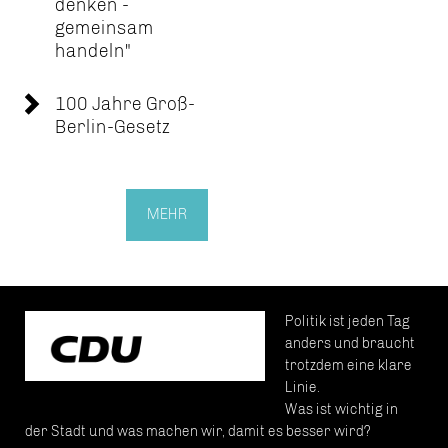
denken -
gemeinsam
handeln"
100 Jahre Groß-
Berlin-Gesetz
MEHR
Politik ist jeden Tag
anders und braucht
trotzdem eine klare
Linie.
Was ist wichtig in
der Stadt und was machen wir, damit es besser wird?