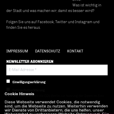
Was ist wichtig in
der Stadt und was machen wir, damit es besser wird?
Folgen Sie uns auf Facebook, Twitter und Instagram und
finden Sie es heraus.
IMPRESSUM
DATENSCHUTZ
KONTAKT
NEWSLETTER ABONNIEREN
Einwilligungserklärung
Datenschutzerklärung
Cookie Hinweis
Hiermit berechtige ich die CDU Berlin zur Nutzung der Daten im Sinn
Diese Webseite verwendet Cookies, die notwendig
der nachfolgenden
Datenschutzerklärung.*
sind, um die Webseite zu nutzen. Weiterhin verwenden
wir Dienste von Drittanbietern, die uns helfen, unser
Anti-Roboter-Verifizierung