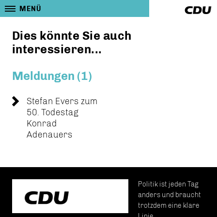
MENÜ
Dies könnte Sie auch
interessieren...
Meldungen (1)
Stefan Evers zum
50. Todestag
Konrad
Adenauers
Politik ist jeden Tag
anders und braucht
trotzdem eine klare
Linie.