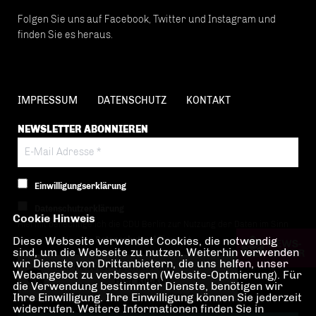
Folgen Sie uns auf Facebook, Twitter und Instagram und
finden Sie es heraus.
IMPRESSUM
DATENSCHUTZ
KONTAKT
NEWSLETTER ABONNIEREN
Einwilligungserklärung
Datenschutzerklärung
Cookie Hinweis
Hiermit berechtige ich die CDU Berlin zur Nutzung der Daten im Sinn
Diese Webseite verwendet Cookies, die notwendig
der nachfolgenden
Datenschutzerklärung.*
sind, um die Webseite zu nutzen. Weiterhin verwenden
wir Dienste von Drittanbietern, die uns helfen, unser
Anti-Roboter-Verifizierung
Webangebot zu verbessern (Website-Optmierung). Für
Hier klicken
die Verwendung bestimmter Dienste, benötigen wir
Ihre Einwilligung. Ihre Einwilligung können Sie jederzeit
Friendly
Captcha ⇗
widerrufen. Weitere Informationen finden Sie in