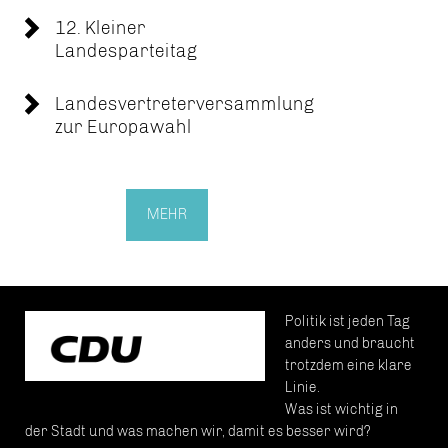
12. Kleiner
Landesparteitag
Landesvertreterversammlung
zur Europawahl
MEHR
Politik ist jeden Tag
anders und braucht
trotzdem eine klare
Linie.
Was ist wichtig in
der Stadt und was machen wir, damit es besser wird?