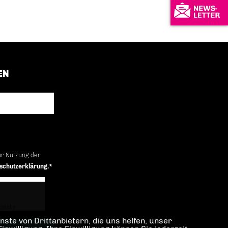
EN
ur Nutzung der
schutzerklärung.*
iendly
Captcha ⇗
ste von Drittanbietern, die uns helfen, unser