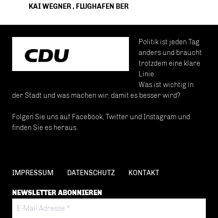
KAI WEGNER
,
FLUGHAFEN BER
Politik ist jeden Tag
anders und braucht
trotzdem eine klare
Linie.
Was ist wichtig in
der Stadt und was machen wir, damit es besser wird?
Folgen Sie uns auf Facebook, Twitter und Instagram und
finden Sie es heraus.
IMPRESSUM
DATENSCHUTZ
KONTAKT
NEWSLETTER ABONNIEREN