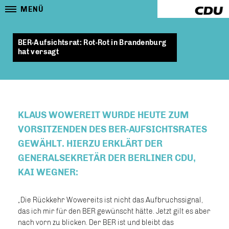
MENÜ
BER-Aufsichtsrat: Rot-Rot in Brandenburg
hat versagt
KLAUS WOWEREIT WURDE HEUTE ZUM
VORSITZENDEN DES BER-AUFSICHTSRATES
GEWÄHLT. HIERZU ERKLÄRT DER
GENERALSEKRETÄR DER BERLINER CDU,
KAI WEGNER:
Die Rückkehr Wowereits ist nicht das Aufbruchssignal,
das ich mir für den BER gewünscht hätte. Jetzt gilt es aber
nach vorn zu blicken. Der BER ist und bleibt das