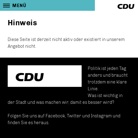
MENÜ
Hinweis
Diese Seite ist derzeit nicht aktiv oder existiert in unserem
Angebot nicht.
Politik ist jeden Tag
anders und braucht
trotzdem eine klare
Linie.
Was ist wichtig in
der Stadt und was machen wir, damit es besser wird?
Folgen Sie uns auf Facebook, Twitter und Instagram und
finden Sie es heraus.