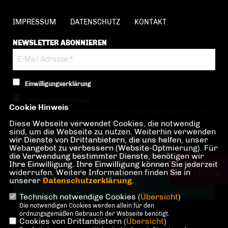
IMPRESSUM
DATENSCHUTZ
KONTAKT
NEWSLETTER ABONNIEREN
Einwilligungserklärung
Datenschutzerklärung
Cookie Hinweis
Hiermit berechtige ich die CDU Berlin zur Nutzung der Daten im Sinn
Diese Webseite verwendet Cookies, die notwendig
der nachfolgenden
Datenschutzerklärung.*
sind, um die Webseite zu nutzen. Weiterhin verwenden
wir Dienste von Drittanbietern, die uns helfen, unser
Anti-Roboter-Verifizierung
Webangebot zu verbessern (Website-Optmierung). Für
Hier klicken
die Verwendung bestimmter Dienste, benötigen wir
Ihre Einwilligung. Ihre Einwilligung können Sie jederzeit
Friendly
Captcha ⇗
widerrufen. Weitere Informationen finden Sie in
unserer
Datenschutzerklärung
.
Technisch notwendige Cookies (
Übersicht
)
Die notwendigen Cookies werden allein für den
* Pflichtfeld!
ordnungsgemäßen Gebrauch der Webseite benötigt.
Cookies von Drittanbietern (
Übersicht
)