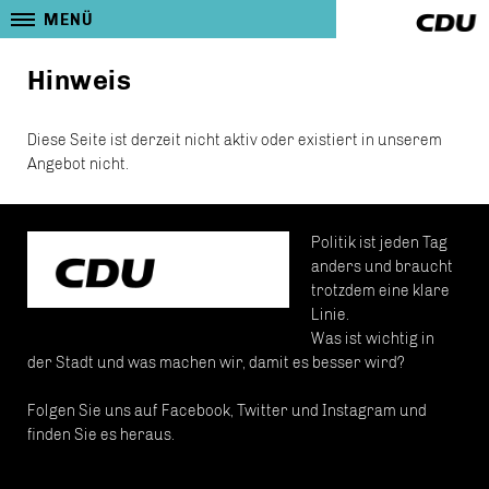
MENÜ
Hinweis
Diese Seite ist derzeit nicht aktiv oder existiert in unserem
Angebot nicht.
Politik ist jeden Tag
anders und braucht
trotzdem eine klare
Linie.
Was ist wichtig in
der Stadt und was machen wir, damit es besser wird?
Folgen Sie uns auf Facebook, Twitter und Instagram und
finden Sie es heraus.