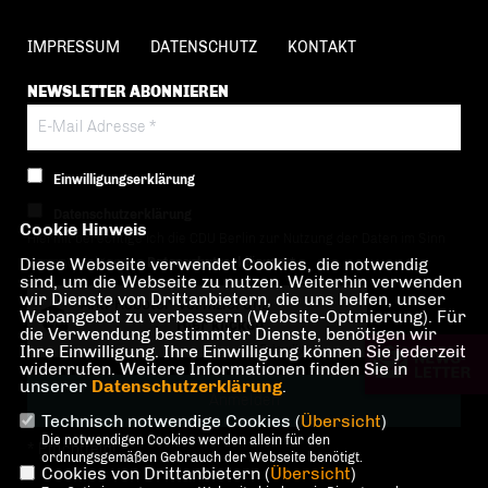
IMPRESSUM
DATENSCHUTZ
KONTAKT
NEWSLETTER ABONNIEREN
Einwilligungserklärung
Datenschutzerklärung
Cookie Hinweis
Hiermit berechtige ich die CDU Berlin zur Nutzung der Daten im Sinn
Diese Webseite verwendet Cookies, die notwendig
der nachfolgenden
Datenschutzerklärung.*
sind, um die Webseite zu nutzen. Weiterhin verwenden
wir Dienste von Drittanbietern, die uns helfen, unser
Anti-Roboter-Verifizierung
Webangebot zu verbessern (Website-Optmierung). Für
Hier klicken
die Verwendung bestimmter Dienste, benötigen wir
Ihre Einwilligung. Ihre Einwilligung können Sie jederzeit
Friendly
Captcha ⇗
widerrufen. Weitere Informationen finden Sie in
unserer
Datenschutzerklärung
.
Technisch notwendige Cookies (
Übersicht
)
Die notwendigen Cookies werden allein für den
* Pflichtfeld!
ordnungsgemäßen Gebrauch der Webseite benötigt.
Cookies von Drittanbietern (
Übersicht
)