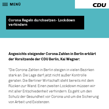
MENÜ
Corona Regeln durchsetzen - Lockdown
verhindern
Angesichts steigender Corona-Zahlen in Berlin erklärt
der Vorsitzende der CDU Berlin, Kai Wegner:
"Die Corona-Zahlen in Berlin steigen in vielen Bezirken
stark an. Die Lage darf jetzt nicht außer Kontrolle
geraten. Die Berliner Wirtschaft steht bereits mit dem
Rücken zur Wand. Einen zweiten Lockdown müssen wir
mit aller Entschiedenheit verhindern. Es geht um den
Schutz der Gesundheit vor Corona und um die Sicherung
von Arbeit und Existenzen.