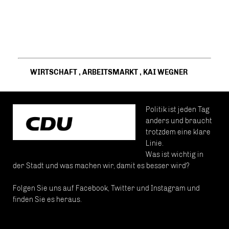
WIRTSCHAFT
,
ARBEITSMARKT
,
KAI WEGNER
Politik ist jeden Tag
anders und braucht
trotzdem eine klare
Linie.
Was ist wichtig in
der Stadt und was machen wir, damit es besser wird?
Folgen Sie uns auf Facebook, Twitter und Instagram und
finden Sie es heraus.