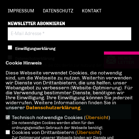
IMPRESSUM
DATENSCHUTZ
KONTAKT
NEWSLETTER ABONNIEREN
Einwilligungserklärung
Datenschutzerklärung
Cookie Hinweis
Hiermit berechtige ich die CDU Berlin zur Nutzung der Daten im Sinn
Diese Webseite verwendet Cookies, die notwendig
der nachfolgenden
Datenschutzerklärung.*
sind, um die Webseite zu nutzen. Weiterhin verwenden
wir Dienste von Drittanbietern, die uns helfen, unser
Anti-Roboter-Verifizierung
Webangebot zu verbessern (Website-Optmierung). Für
Hier klicken
die Verwendung bestimmter Dienste, benötigen wir
Ihre Einwilligung. Ihre Einwilligung können Sie jederzeit
Friendly
Captcha ⇗
widerrufen. Weitere Informationen finden Sie in
unserer
Datenschutzerklärung
.
Technisch notwendige Cookies (
Übersicht
)
Die notwendigen Cookies werden allein für den
* Pflichtfeld!
ordnungsgemäßen Gebrauch der Webseite benötigt.
Cookies von Drittanbietern (
Übersicht
)
Zur Optimierung unserer Webseite binden wir Dienste und