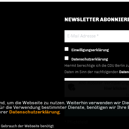
NEWSLETTER ABONNIER
Einwilligungserklärung
Datenschutzerklärung
Hiermit berechtige ich die CDU Berlin z
Daten im Sinn der nachfolgenden
Daten
Anti-Roboter-Verifizierung
Hier klicken
Fr
d, um die Webseite zu nutzen. Weiterhin verwenden wir Dien
die Verwendung bestimmter Dienste, benötigen wir Ihre Einw
serer
Datenschutzerklärung
.
* Pflichtfeld!
 Gebrauch der Webseite benötigt.