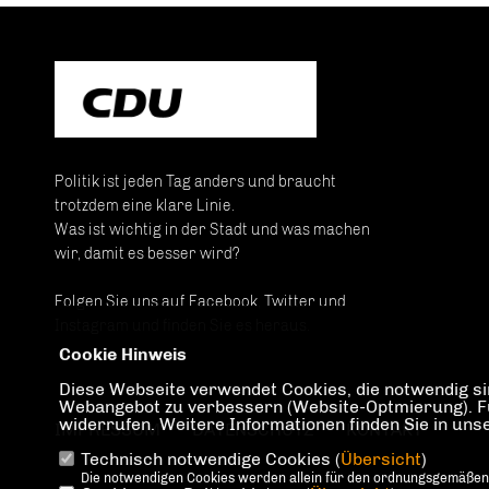
Politik ist jeden Tag anders und braucht
trotzdem eine klare Linie.
Was ist wichtig in der Stadt und was machen
wir, damit es besser wird?
Folgen Sie uns auf Facebook, Twitter und
Instagram und finden Sie es heraus.
Cookie Hinweis
Diese Webseite verwendet Cookies, die notwendig sin
Webangebot zu verbessern (Website-Optmierung). Für 
widerrufen. Weitere Informationen finden Sie in un
IMPRESSUM
DATENSCHUTZ
KONTAKT
Technisch notwendige Cookies (
Übersicht
)
Die notwendigen Cookies werden allein für den ordnungsgemäßen