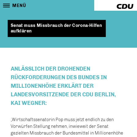
MENÜ
Senat muss Missbrauch der Corona-Hilfen
aufklären
ANLÄSSLICH DER DROHENDEN
RÜCKFORDERUNGEN DES BUNDES IN
MILLIONENHÖHE ERKLÄRT DER
LANDESVORSITZENDE DER CDU BERLIN,
KAI WEGNER:
Wirtschaftssenatorin Pop muss jetzt endlich zu den
Vorwürfen Stellung nehmen, inwieweit der Senat
gezielten Missbrauch der Bundesmittel in Millionenhöhe