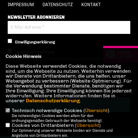
IMPRESSUM
DATENSCHUTZ
KONTAKT
NEWSLETTER ABONNIEREN
Einwilligungserklärung
Datenschutzerklärung
Cookie Hinweis
Hiermit berechtige ich die CDU Berlin zur Nutzung der Daten im Sinn
Diese Webseite verwendet Cookies, die notwendig
der nachfolgenden
Datenschutzerklärung.*
sind, um die Webseite zu nutzen. Weiterhin verwenden
wir Dienste von Drittanbietern, die uns helfen, unser
Anti-Roboter-Verifizierung
Webangebot zu verbessern (Website-Optmierung). Für
Hier klicken
die Verwendung bestimmter Dienste, benötigen wir
Ihre Einwilligung. Ihre Einwilligung können Sie jederzeit
Friendly
Captcha ⇗
widerrufen. Weitere Informationen finden Sie in
unserer
Datenschutzerklärung
.
Technisch notwendige Cookies (
Übersicht
)
Die notwendigen Cookies werden allein für den
* Pflichtfeld!
ordnungsgemäßen Gebrauch der Webseite benötigt.
Cookies von Drittanbietern (
Übersicht
)
Zur Optimierung unserer Webseite binden wir Dienste und
Angebote von Drittanbietern ein.