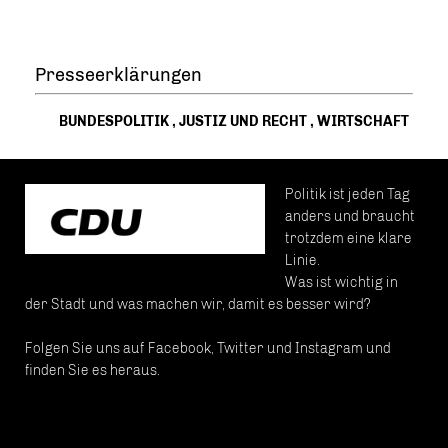
Presseerklärungen
BUNDESPOLITIK
,
JUSTIZ UND RECHT
,
WIRTSCHAFT
Politik ist jeden Tag
anders und braucht
trotzdem eine klare
Linie.
Was ist wichtig in
der Stadt und was machen wir, damit es besser wird?
Folgen Sie uns auf Facebook, Twitter und Instagram und
finden Sie es heraus.