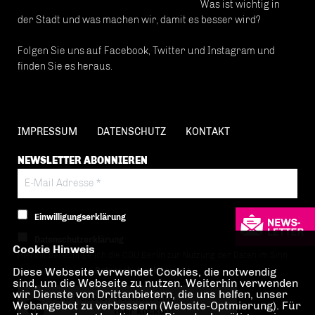
Was ist wichtig in
der Stadt und was machen wir, damit es besser wird?
Folgen Sie uns auf Facebook, Twitter und Instagram und
finden Sie es heraus.
IMPRESSUM
DATENSCHUTZ
KONTAKT
NEWSLETTER ABONNIEREN
Einwilligungserklärung
Datenschutzerklärung
Cookie Hinweis
Hiermit berechtige ich die CDU Berlin zur Nutzung der Daten im Sinn
Diese Webseite verwendet Cookies, die notwendig
der nachfolgenden
Datenschutzerklärung.*
sind, um die Webseite zu nutzen. Weiterhin verwenden
wir Dienste von Drittanbietern, die uns helfen, unser
Anti-Roboter-Verifizierung
Webangebot zu verbessern (Website-Optmierung). Für
Hier klicken