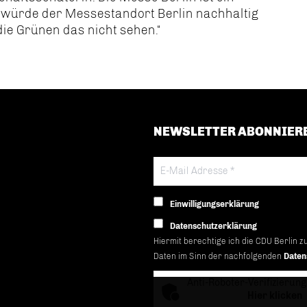
AA würde der Messestandort Berlin nachhaltig
 die Grünen das nicht sehen.“
NEWSLETTER ABONNIER
Einwilligungserklärung
Datenschutzerklärung
Hiermit berechtige ich die CDU Berlin z
Daten im Sinn der nachfolgenden
Daten
Anti-Roboter-Verifizierung
Hier klicken