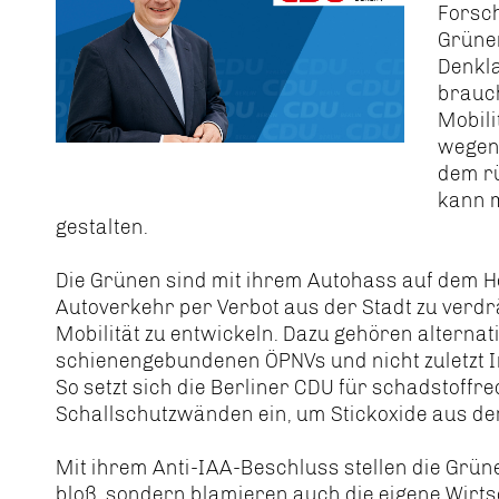
Forsc
Grünen
Denkla
brauch
Mobili
wegen 
dem r
kann m
gestalten.
Die Grünen sind mit ihrem Autohass auf dem H
Autoverkehr per Verbot aus der Stadt zu verd
Mobilität zu entwickeln. Dazu gehören alterna
schienengebundenen ÖPNVs und nicht zuletzt I
So setzt sich die Berliner CDU für schadstoff
Schallschutzwänden ein, um Stickoxide aus der L
Mit ihrem Anti-IAA-Beschluss stellen die Grü
bloß, sondern blamieren auch die eigene Wirtsc