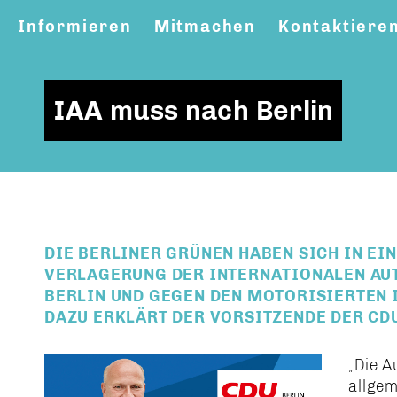
Informieren
Mitmachen
Kontaktiere
IAA muss nach Berlin
DIE BERLINER GRÜNEN HABEN SICH IN E
VERLAGERUNG DER INTERNATIONALEN AU
BERLIN UND GEGEN DEN MOTORISIERTEN
DAZU ERKLÄRT DER VORSITZENDE DER CDU
Die Au
allgem