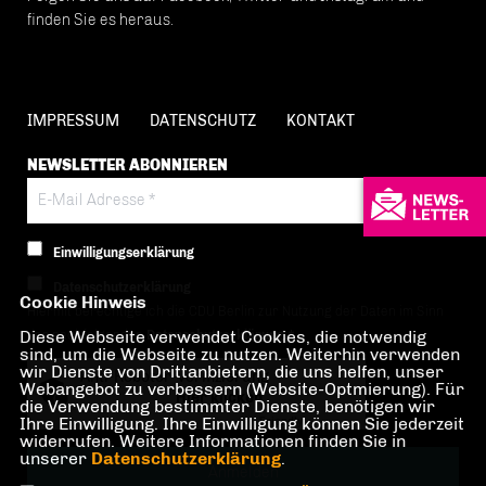
finden Sie es heraus.
IMPRESSUM
DATENSCHUTZ
KONTAKT
NEWSLETTER ABONNIEREN
Einwilligungserklärung
Datenschutzerklärung
Cookie Hinweis
Hiermit berechtige ich die CDU Berlin zur Nutzung der Daten im Sinn
Diese Webseite verwendet Cookies, die notwendig
der nachfolgenden
Datenschutzerklärung.*
sind, um die Webseite zu nutzen. Weiterhin verwenden
wir Dienste von Drittanbietern, die uns helfen, unser
Anti-Roboter-Verifizierung
Webangebot zu verbessern (Website-Optmierung). Für
Hier klicken
die Verwendung bestimmter Dienste, benötigen wir
Ihre Einwilligung. Ihre Einwilligung können Sie jederzeit
Friendly
Captcha ⇗
widerrufen. Weitere Informationen finden Sie in
unserer
Datenschutzerklärung
.