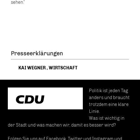
sehen.“
Presseerklärungen
KAI WEGNER
,
WIRTSCHAFT
Politik ist jeden Tag
anders und braucht
trotzdem eine klare
Linie.
Was ist wichtig in
der Stadt und was machen wir, damit es besser wird?
Folgen Sie uns auf Facebook, Twitter und Instagram und