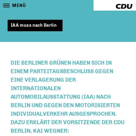
MENÜ
IAA muss nach Berlin
DIE BERLINER GRÜNEN HABEN SICH IN
EINEM PARTEITAGSBESCHLUSS GEGEN
EINE VERLAGERUNG DER
INTERNATIONALEN
AUTOMOBILAUSSTATTUNG (IAA) NACH
BERLIN UND GEGEN DEN MOTORISIERTEN
INDIVIDUALVERKEHR AUSGESPROCHEN.
DAZU ERKLÄRT DER VORSITZENDE DER CDU
BERLIN, KAI WEGNER: