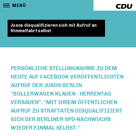
MENÜ
Jusos disqualifizieren sich mit Aufruf an
Himmelfahrt selbst
PERSÖNLICHE STELLUNGNAHME ZU DEM
HEUTE AUF FACEBOOK VERÖFFENTLICHTEN
AUFRUF DER JUSOS BERLIN
"BOLLERWAGEN KLAUEN - HERRENTAG
VERSAUEN": "MIT IHREM ÖFFENTLICHEN
AUFRUF ZU STRAFTATEN DISQUALIFIZIERT
SICH DER BERLINER SPD-NACHWUCHS
WIEDER EINMAL SELBST."