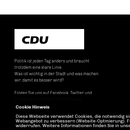
Politik ist jeden Tag anders und braucht
trotzdem eine klare Linie.
Was ist wichtig in der Stadt und was machen
wir, damit es besser wird?
Folgen Sie uns auf Facebook, Twitter und
Instagram und finden Sie es heraus.
Cookie Hinweis
Diese Webseite verwendet Cookies, die notwendig sin
Webangebot zu verbessern (Website-Optmierung). Für 
widerrufen. Weitere Informationen finden Sie in un
IMPRESSUM
DATENSCHUTZ
KONTAKT