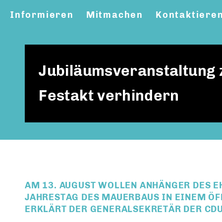
Informieren
Mitmachen
Kontaktiere
Jubiläumsveranstaltung 
Festakt verhindern
AM 13. AUGUST WOLLEN ANHÄNGER DES E
JAHRESTAG DES MAUERBAUS IN EINEM ÖF
ERKLÄRT DER GENERALSEKRETÄR DER CDU