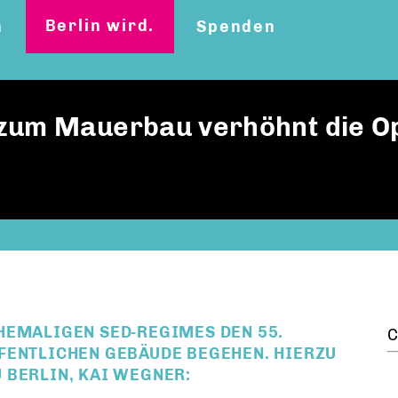
Berlin wird.
n
Spenden
zum Mauerbau verhöhnt die Op
HEMALIGEN SED-REGIMES DEN 55.
C
FENTLICHEN GEBÄUDE BEGEHEN. HIERZU
 BERLIN, KAI WEGNER: