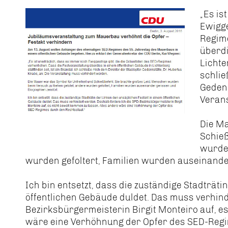
Es ist
Ewigge
Regime
überdi
Lichte
schlie
Gedenk
Veran
Die Ma
Schieß
wurden
wurden gefoltert, Familien wurden auseinande
Ich bin entsetzt, dass die zuständige Stadträt
öffentlichen Gebäude duldet. Das muss verhind
Bezirksbürgermeisterin Birgit Monteiro auf, e
wäre eine Verhöhnung der Opfer des SED-Regi