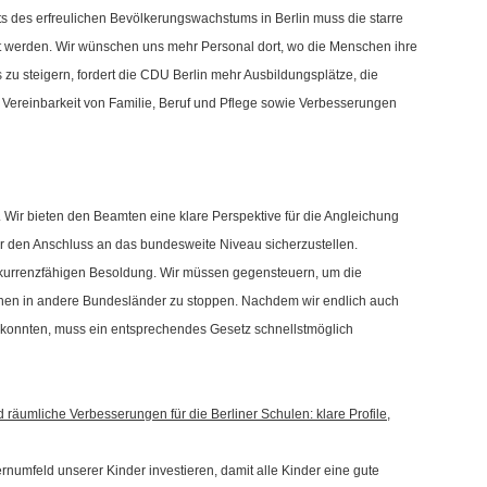
ts des erfreulichen Bevölkerungswachstums in Berlin muss die starre
rt werden. Wir wünschen uns mehr Personal dort, wo die Menschen ihre
s zu steigern, fordert die CDU Berlin mehr Ausbildungsplätze, die
ereinbarkeit von Familie, Beruf und Pflege sowie Verbesserungen
Wir bieten den Beamten eine klare Perspektive für die Angleichung
 den Anschluss an das bundesweite Niveau sicherzustellen.
nkurrenzfähigen Besoldung. Wir müssen gegensteuern, um die
en in andere Bundesländer zu stoppen. Nachdem wir endlich auch
 konnten, muss ein entsprechendes Gesetz schnellstmöglich
äumliche Verbesserungen für die Berliner Schulen: klare Profile,
numfeld unserer Kinder investieren, damit alle Kinder eine gute