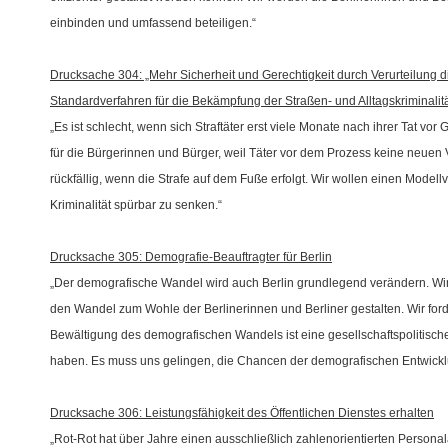
einbinden und umfassend beteiligen.“
Drucksache 304: „Mehr Sicherheit und Gerechtigkeit durch Verurteilung d
Standardverfahren für die Bekämpfung der Straßen- und Alltagskriminalitä
Es ist schlecht, wenn sich Straftäter erst viele Monate nach ihrer Tat vo
für die Bürgerinnen und Bürger, weil Täter vor dem Prozess keine neue
rückfällig, wenn die Strafe auf dem Fuße erfolgt. Wir wollen einen Model
Kriminalität spürbar zu senken.“
Drucksache 305: Demografie-Beauftragter für Berlin
Der demografische Wandel wird auch Berlin grundlegend verändern. Wir
den Wandel zum Wohle der Berlinerinnen und Berliner gestalten. Wir ford
Bewältigung des demografischen Wandels ist eine gesellschaftspolitisch
haben. Es muss uns gelingen, die Chancen der demografischen Entwicklun
Drucksache 306: Leistungsfähigkeit des Öffentlichen Dienstes erhalten
Rot-Rot hat über Jahre einen ausschließlich zahlenorientierten Persona