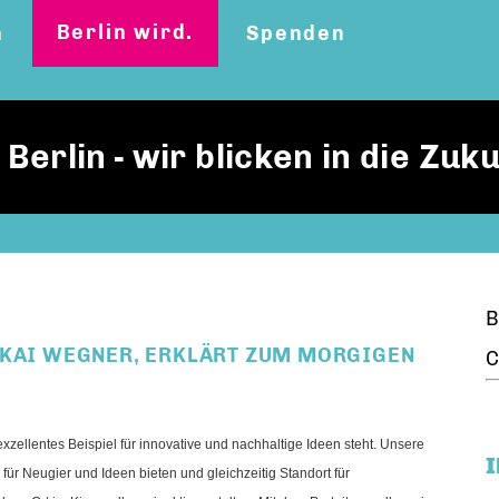
Berlin wird.
n
Spenden
erlin - wir blicken in die Zuku
B
 KAI WEGNER, ERKLÄRT ZUM MORGIGEN
C
xzellentes Beispiel für innovative und nachhaltige Ideen steht. Unsere
m für Neugier und Ideen bieten und gleichzeitig Standort für