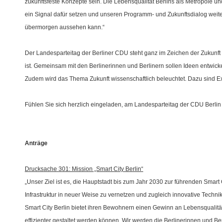
zukunftsfeste Konzepte sein. Die Lebensqualität Berlins als Metropole und 
ein Signal dafür setzen und unseren Programm- und Zukunftsdialog weit
übermorgen aussehen kann.“
Der Landesparteitag der Berliner CDU steht ganz im Zeichen der Zukunft 
ist. Gemeinsam mit den Berlinerinnen und Berlinern sollen Ideen entwick
Zudem wird das Thema Zukunft wissenschaftlich beleuchtet. Dazu sind Expe
Fühlen Sie sich herzlich eingeladen, am Landesparteitag der CDU Berlin
Anträge
Drucksache 301: Mission „Smart City Berlin“
Unser Ziel ist es, die Hauptstadt bis zum Jahr 2030 zur führenden Smart
Infrastruktur in neuer Weise zu vernetzen und zugleich innovative Technik
Smart City Berlin bietet ihren Bewohnern einen Gewinn an Lebensqualität,
effizienter gestaltet werden können. Wir werden die Berlinerinnen und B