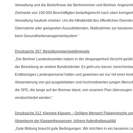
Verwaltung und die Bedürfnisse der Berlinerinnen und Berliner. Angesich
Zielmarke von 100.000 Beschäftigten bedarfsgerecht nach oben korrigie
Verwaltung hautnah erleben. Um die Attraktivität des öffentlichen Dienste
Übernahme aller geeigneten Auszubildenden, Maßnahmen zur besseren V
beim Gesundheitsmanagementsystem.“
Drucksache 307: Besoldungsperspektivgesetz
Die Berliner Landesbeamten haben in der Vergangenheit Verzicht geübt. 
der Besoldung an andere Bundesländer. Es geht uns darum, berechenbar
Erstklassiges Landespersonal halten und gewinnen wir nur mit einer ko
Abwanderung von gut ausgebildeten und hochmotivierten jungen Mensch
die SPD, die lange auf der Bremse stand, von unserem Plan überzeugen
verabschiedet werden.“
Drucksache 312: Kleinere Klassen – Größere Mensen! Pädagogische und r
Absenkung der Klassenfrequenzen, höhere Aufenthaltsqualität
Gute Bildung braucht gute Bedingungen. Wir möchten in ein besseres Ler