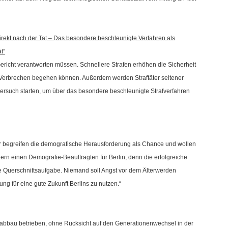
irekt nach der Tat – Das besondere beschleunigte Verfahren als
t“
r Gericht verantworten müssen. Schnellere Strafen erhöhen die Sicherheit
n Verbrechen begehen können. Außerdem werden Straftäter seltener
lversuch starten, um über das besondere beschleunigte Strafverfahren
 begreifen die demografische Herausforderung als Chance und wollen
ern einen Demografie-Beauftragten für Berlin, denn die erfolgreiche
e Querschnittsaufgabe. Niemand soll Angst vor dem Älterwerden
g für eine gute Zukunft Berlins zu nutzen.“
labbau betrieben, ohne Rücksicht auf den Generationenwechsel in der