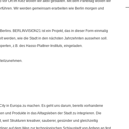
vor Ort im Kiez wollen wir aktiv gestalten. Mit dem Parteitag wollen wir
erführen. Wir werden gemeinsam erarbeiten wie Berlin morgen und
Berlins. BERLINVISION21 ist ein Projekt, das in dieser Form einmalig
elt werden, wie die Stadt in den nächsten Jahrzehnten aussehen soll.
rten, z.B. des Hasso-Plattner-Instituts, eingeladen.
 teilzunehmen.
 City in Europa zu machen. Es geht uns darum, bereits vorhandene
en und Produkte in das Alltagsleben der Stadt zu integrieren. Die
 weil Strukturen kreativer, sauberer, gesünder und gleichzeitig
erliner auf dem Weg zur technologischen Schlaustadt von Anfang an fest