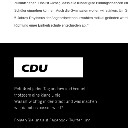
Zukunft haben. Uns ist wichtig, dass alle Kinder gute Bildungschancen er
Schüler eingehen können. Auch die Gymnasien wollen wir stärken. Um Stabil
5-Jahres-Rhythmus der Abgeordnetenhauswahlen radikal geändert werden
Richtung einer Einheitsschule entschieden ab. “
Politik ist jeden Tag anders und braucht
trotzdem eine klare Linie.
Was ist wichtig in der Stadt und was machen
wir, damit es besser wird?
Folgen Sie uns auf Facebook, Twitter und
Instagram und finden Sie es heraus.