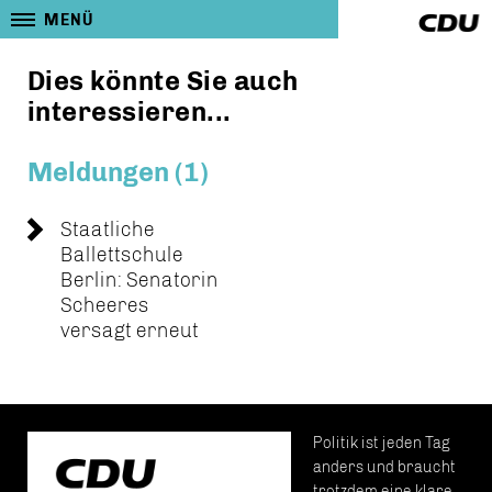
MENÜ
Dies könnte Sie auch
interessieren...
Meldungen (1)
Staatliche
Ballettschule
Berlin: Senatorin
Scheeres
versagt erneut
Politik ist jeden Tag
anders und braucht
trotzdem eine klare