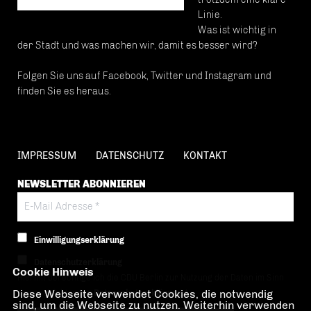
Linie.
Was ist wichtig in
der Stadt und was machen wir, damit es besser wird?
Folgen Sie uns auf Facebook, Twitter und Instagram und
finden Sie es heraus.
IMPRESSUM
DATENSCHUTZ
KONTAKT
NEWSLETTER ABONNIEREN
Einwilligungserklärung
Datenschutzerklärung
Cookie Hinweis
Hiermit berechtige ich die CDU Berlin zur Nutzung der Daten im Sinn
Diese Webseite verwendet Cookies, die notwendig
der nachfolgenden
Datenschutzerklärung.*
sind, um die Webseite zu nutzen. Weiterhin verwenden